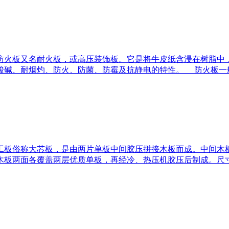
 防火板又名耐火板，或高压装饰板。它是将牛皮纸含浸在树脂中
酸碱、耐烟灼、防火、防菌、防霉及抗静电的特性。 防火板一
木工板俗称大芯板，是由两片单板中间胶压拼接木板而成。中间木
各覆盖两层优质单板，再经冷、热压机胶压后制成。尺寸：1220 X 