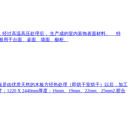
，经过高温高压处理后， 生产成的室内装饰表面材料。 特
般用于台面、桌面、墙面、橱柜、
板是由优质天然的木板方经热处理（即烘干室烘干）以后，加工
2440mm厚度：16mm、19mm、22mm、25mm2.胶合