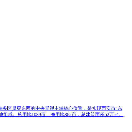
港务区贯穿东西的中央景观主轴核心位置，是实现西安市“东
成。总用地1089亩，净用地862亩，总建筑面积52万㎡。