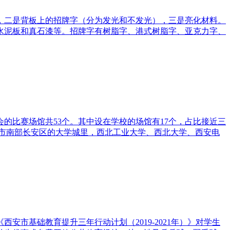
，二是背板上的招牌字（分为发光和不发光），三是亮化材料。
水泥板和真石漆等。招牌字有树脂字、港式树脂字、亚克力字、
的比赛场馆共53个。其中设在学校的场馆有17个，占比接近三
安市南部长安区的大学城里，西北工业大学、西北大学、西安电
市基础教育提升三年行动计划（2019-2021年）》对学生