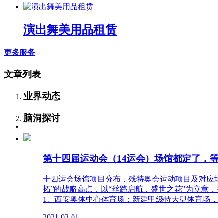
演出舞美用品租赁
更多服务
文章列表
业界动态
脑洞探讨
第十四届运动会（14运会）场馆都定了，
十四运会场馆项目分布，残特奥会运动项目及对应
拓”的战略高点，以“丝路启航，盛世之花”为立意，
1、西安奥体中心体育场：新建甲级特大型体育场，建
2021-03-01