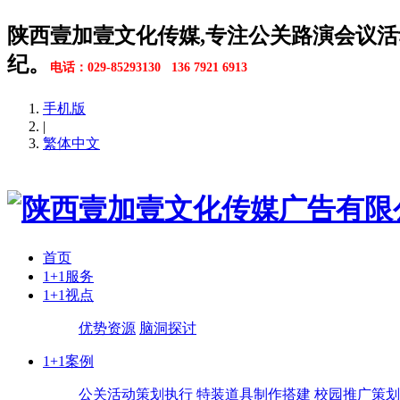
陕西壹加壹文化传媒,专注公关路演会议活
纪。
电话：029-85293130 136 7921 6913
手机版
|
繁体中文
首页
1+1服务
1+1视点
优势资源
脑洞探讨
1+1案例
公关活动策划执行
特装道具制作搭建
校园推广策划