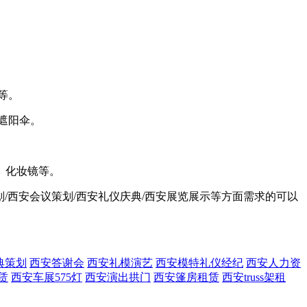
等。
遮阳伞。
、化妆镜等。
策划/西安会议策划/西安礼仪庆典/西安展览展示等方面需求的可以
典策划
西安答谢会
西安礼模演艺
西安模特礼仪经纪
西安人力资
赁
西安车展575灯
西安演出拱门
西安篷房租赁
西安truss架租