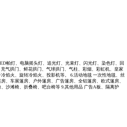
灯、LED帕灯、电脑摇头灯、追光灯、光束灯、闪光灯、染色灯、回
气氛 充气拱门、鲜花拱门、气球拱门、气柱、彩烟、彩虹机、皇家
冷焰火、旋转冷焰火、投影机等。 6.活动地毯 一次性地毯、丝
展篷房、车展篷房、户外篷房、广告篷房、全铝篷房、欧式篷房、
、沙滩椅、折叠椅、吧台椅等 9.其他用品 广告A板、隔离护