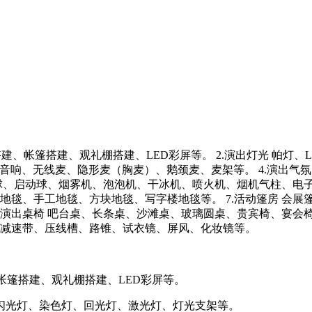
s架搭建、帐篷搭建、观礼棚搭建、LED彩屏等。 2.演出灯光 帕
线阵音响、无线麦、隐形麦（胸麦）、鹅颈麦、麦架等。 4.演出
晶球、启动球、烟雾机、泡泡机、干冰机、喷火机、烟机气柱、电子
地毯、手工地毯、方块地毯、写字楼地毯等。 7.活动篷房 会
.演出桌椅 吧台桌、长条桌、沙滩桌、玻璃圆桌、贵宾椅、宴会椅
减速带、压线槽、路锥、试衣镜、屏风、化妆镜等。
、帐篷搭建、观礼棚搭建、LED彩屏等。
、闪光灯、染色灯、回光灯、激光灯、灯光支架等。