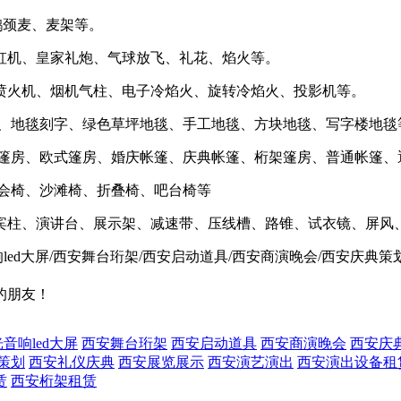
鹅颈麦、麦架等。
彩虹机、皇家礼炮、气球放飞、礼花、焰火等。
、喷火机、烟机气柱、电子冷焰火、旋转冷焰火、投影机等。
毯、地毯刻字、绿色草坪地毯、手工地毯、方块地毯、写字楼地毯
铝篷房、欧式篷房、婚庆帐篷、庆典帐篷、桁架篷房、普通帐篷、
宴会椅、沙滩椅、折叠椅、吧台椅等
礼宾柱、演讲台、展示架、减速带、压线槽、路锥、试衣镜、屏风
led大屏/西安舞台珩架/西安启动道具/西安商演晚会/西安庆典
的朋友！
音响led大屏
西安舞台珩架
西安启动道具
西安商演晚会
西安庆
策划
西安礼仪庆典
西安展览展示
西安演艺演出
西安演出设备租
赁
西安桁架租赁