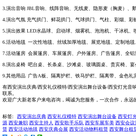
3.演出音响 JBL音响、线阵音响、无线麦、隐形麦（胸麦）、
4.演出气氛 充气拱门、鲜花拱门、气球拱门、气柱、彩烟、
5.演出效果 LED水晶球、启动球、烟雾机、泡泡机、干冰机
6.活动地毯 一次性地毯、丝绒加厚地毯、展览地毯、定制地
7.活动篷房 会展篷房、车展篷房、户外篷房、广告篷房、全
8.演出桌椅 吧台桌、长条桌、沙滩桌、玻璃圆桌、贵宾椅、
9.其他用品 广告A板、隔离护栏、铁马护栏、隔离带、金色
有西安演出庆典/西安礼仪模特/西安演出舞台设备/西安灯光音响
联系。
欢迎广大新老客户来电咨询，竭诚为您服务，一次合作，永远
标签:
西安演出庆典
西安礼仪模特
西安演出舞台设备
西安灯光
源
西安兼职
西安主持人
西安歌手乐队
西安车展车美
西安会议
赁
西安活动地毯
西安庆典会展
西安活动物料租赁
西安舞台租