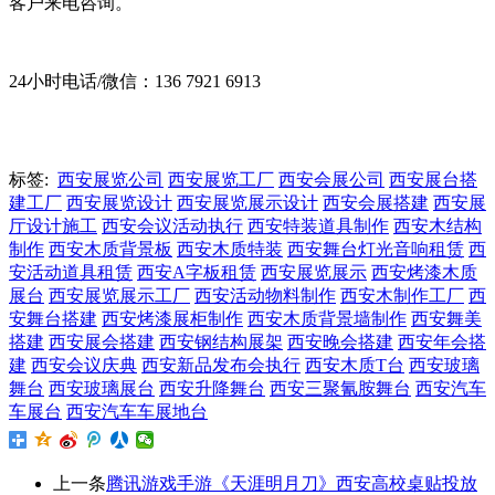
客户来电咨询。
24小时电话/微信：136 7921 6913
标签:
西安展览公司
西安展览工厂
西安会展公司
西安展台搭
建工厂
西安展览设计
西安展览展示设计
西安会展搭建
西安展
厅设计施工
西安会议活动执行
西安特装道具制作
西安木结构
制作
西安木质背景板
西安木质特装
西安舞台灯光音响租赁
西
安活动道具租赁
西安A字板租赁
西安展览展示
西安烤漆木质
展台
西安展览展示工厂
西安活动物料制作
西安木制作工厂
西
安舞台搭建
西安烤漆展柜制作
西安木质背景墙制作
西安舞美
搭建
西安展会搭建
西安钢结构展架
西安晚会搭建
西安年会搭
建
西安会议庆典
西安新品发布会执行
西安木质T台
西安玻璃
舞台
西安玻璃展台
西安升降舞台
西安三聚氰胺舞台
西安汽车
车展台
西安汽车车展地台
上一条
腾讯游戏手游《天涯明月刀》西安高校桌贴投放