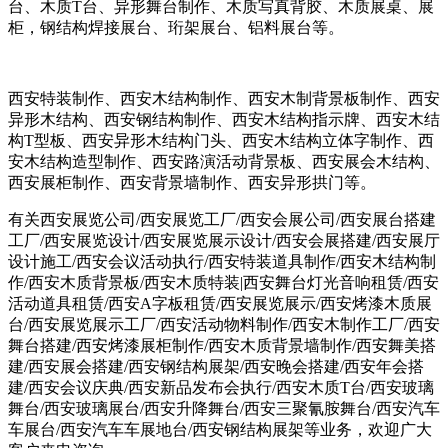
台、木质T台、异形舞台制作、木质写真背胶、木质展桌、展
柜，钢结构焊接展台、珩架展台、铝料展台等。
西安特装制作、西安木结构制作、西安木制背景板制作、西安
异形木结构、西安钢结构制作、西安木结构指示牌、西安木结
构T型板、西安异形木结构门头、西安木结构立体字制作、西
安木结构造型制作、西安路演活动背景板、西安展会木结构、
西安展柜制作、西安背景墙制作、西安异形拱门等。
有关西安展览公司/西安展览工厂/西安会展公司/西安展台搭建
工厂/西安展览设计/西安展览展示设计/西安会展搭建/西安展厅
设计施工/西安会议活动执行/西安特装道具制作/西安木结构制
作/西安木质背景板/西安木质特装|西安舞台灯光音响租赁/西安
活动道具租赁/西安A字板租赁/西安展览展示/西安烤漆木质展
台/西安展览展示工厂/西安活动物料制作/西安木制作工厂/西安
舞台搭建/西安烤漆展柜制作/西安木质背景墙制作/西安舞美搭
建/西安展会搭建/西安钢结构展架/西安晚会搭建/西安年会搭
建/西安会议庆典/西安新品发布会执行/西安木质T台/西安玻璃
舞台/西安玻璃展台/西安升降舞台/西安三聚氰胺舞台/西安汽车
车展台/西安汽车车展地台/西安钢结构展架等业务，欢迎广大