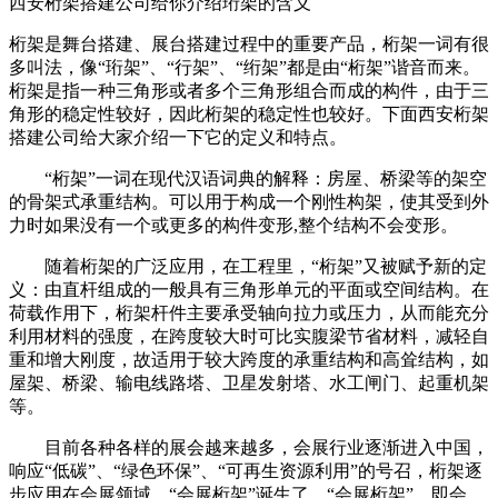
西安桁架搭建公司给你介绍珩架的含义
桁架是舞台搭建、展台搭建过程中的重要产品，桁架一词有很
多叫法，像“珩架”、“行架”、“绗架”都是由“桁架”谐音而来。
桁架是指一种三角形或者多个三角形组合而成的构件，由于三
角形的稳定性较好，因此桁架的稳定性也较好。下面西安桁架
搭建公司给大家介绍一下它的定义和特点。
“桁架”一词在现代汉语词典的解释：房屋、桥梁等的架空
的骨架式承重结构。可以用于构成一个刚性构架，使其受到外
力时如果没有一个或更多的构件变形,整个结构不会变形。
随着桁架的广泛应用，在工程里，“桁架”又被赋予新的定
义：由直杆组成的一般具有三角形单元的平面或空间结构。在
荷载作用下，桁架杆件主要承受轴向拉力或压力，从而能充分
利用材料的强度，在跨度较大时可比实腹梁节省材料，减轻自
重和增大刚度，故适用于较大跨度的承重结构和高耸结构，如
屋架、桥梁、输电线路塔、卫星发射塔、水工闸门、起重机架
等。
目前各种各样的展会越来越多，会展行业逐渐进入中国，
响应“低碳”、“绿色环保”、“可再生资源利用”的号召，桁架逐
步应用在会展领域，“会展桁架”诞生了。“会展桁架”，即会