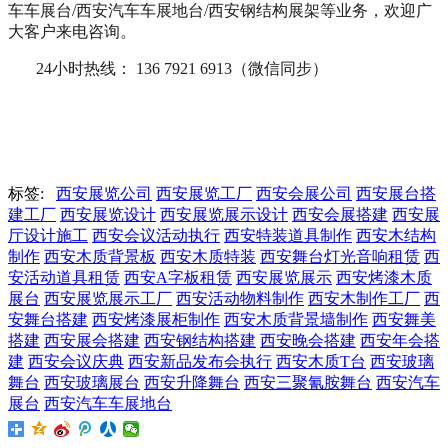
车车展台/西安汽车车展地台/西安钢结构展架等业务，欢迎广
大客户来电咨询。
24小时热线： 136 7921 6913（微信同步）
标签:
西安展览公司
西安展览工厂
西安会展公司
西安展台搭
建工厂
西安展览设计
西安展览展示设计
西安会展搭建
西安展
厅设计施工
西安会议活动执行
西安特装道具制作
西安木结构
制作
西安木质背景板
西安木质特装
西安舞台灯光音响租赁
西
安活动道具租赁
西安A字板租赁
西安展览展示
西安烤漆木质
展台
西安展览展示工厂
西安活动物料制作
西安木制作工厂
西
安舞台搭建
西安烤漆展柜制作
西安木质背景墙制作
西安舞美
搭建
西安展会搭建
西安钢结构搭建
西安晚会搭建
西安年会搭
建
西安会议庆典
西安新品发布会执行
西安木质T台
西安玻璃
舞台
西安玻璃展台
西安升降舞台
西安三聚氰胺舞台
西安汽车
展台
西安汽车车展地台